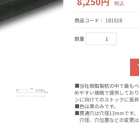
8,250円
税込
商品コード：
181018
数量
■当社樹脂製杭の中で最もベ
めやすい価格で提供しており
ンに向けてのストックに是非
■色は黒のみです。
■貫通穴は穴径13mmです。
穴径、穴位置などの変更は